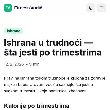
Preskoči na sadržaj
Fitness Vodič
FV
Ishrana
Ishrana u trudnoći —
šta jesti po trimestrima
12. 2. 2026.
•
9 min
Pravilna ishrana tokom trudnoće je ključna za zdravlje
majke i bebe. U ovom vodiču saznajte šta jesti u
svakom trimestru i koje namirnice izbegavati.
Kalorije po trimestrima