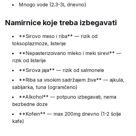
Mnogo vode (2.3-3L dnevno)
Namirnice koje treba izbegavati
**Sirovo meso i riba** — rizik od
toksoplazmoze, listerije
**Nepasterizoivano mleko i meki sirevi** —
rizik od listerije
**Sirova jaja** — rizik od salmonele
**Riba sa visokim sadržajem žive** — ajkula,
sabljarka, tuna (ograničeno)
**Alkohol** — potpuno izbegavati, nema
bezbedne doze
**Kofein** — max 200mg dnevno (1-2 šolje
kafe)