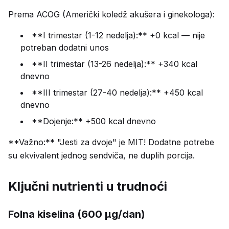
Prema ACOG (Američki koledž akušera i ginekologa):
**I trimestar (1-12 nedelja):** +0 kcal — nije
potreban dodatni unos
**II trimestar (13-26 nedelja):** +340 kcal
dnevno
**III trimestar (27-40 nedelja):** +450 kcal
dnevno
**Dojenje:** +500 kcal dnevno
**Važno:** "Jesti za dvoje" je MIT! Dodatne potrebe
su ekvivalent jednog sendviča, ne duplih porcija.
Ključni nutrienti u trudnoći
Folna kiselina (600 μg/dan)