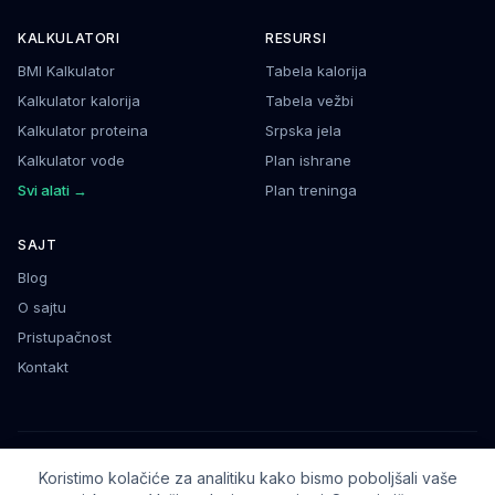
KALKULATORI
RESURSI
BMI Kalkulator
Tabela kalorija
Kalkulator kalorija
Tabela vežbi
Kalkulator proteina
Srpska jela
Kalkulator vode
Plan ishrane
Svi alati →
Plan treninga
SAJT
Blog
O sajtu
Pristupačnost
Kontakt
©
2026
Fitness Vodič
. Podaci su informativnog karaktera.
Koristimo kolačiće za analitiku kako bismo poboljšali vaše
Sajt izradio
Vetar