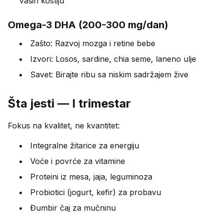
vaših kostiju
Omega-3 DHA (200-300 mg/dan)
Zašto: Razvoj mozga i retine bebe
Izvori: Losos, sardine, chia seme, laneno ulje
Savet: Birajte ribu sa niskim sadržajem žive
Šta jesti — I trimestar
Fokus na kvalitet, ne kvantitet:
Integralne žitarice za energiju
Voće i povrće za vitamine
Proteini iz mesa, jaja, leguminoza
Probiotici (jogurt, kefir) za probavu
Đumbir čaj za mučninu