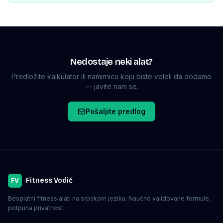
Nedostaje neki alat?
Predložite kalkulator ili namirnicu koju biste voleli da dodamo
— javite nam se.
Pošaljite predlog
Fitness Vodič
FV
Besplatni fitness alati na srpskom jeziku. Naučno validovane formule,
potpuna privatnost.