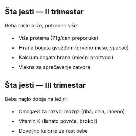
Šta jesti — II trimestar
Beba raste brže, potrebno više:
Više proteina (71g/dan preporuka)
Hrana bogata gvožđem (crveno meso, spanać)
Kalcijum bogata hrana (mlečni proizvodi)
Vlakna za sprečavanje zatvora
Šta jesti — III trimestar
Beba naglo dobija na težini:
Omega-3 za razvoj mozga (riba, chia, laneno)
Vitamin K (lisnato povrće, brokoli)
Dovoljno kalorija za rast bebe