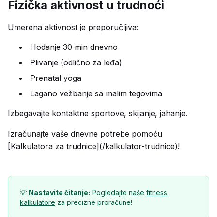
Fizička aktivnost u trudnoći
Umerena aktivnost je preporučljiva:
Hodanje 30 min dnevno
Plivanje (odlično za leđa)
Prenatal yoga
Lagano vežbanje sa malim tegovima
Izbegavajte kontaktne sportove, skijanje, jahanje.
Izračunajte vaše dnevne potrebe pomoću
[Kalkulatora za trudnice](/kalkulator-trudnice)!
💡
Nastavite čitanje:
Pogledajte naše
fitness
kalkulatore
za precizne proračune!