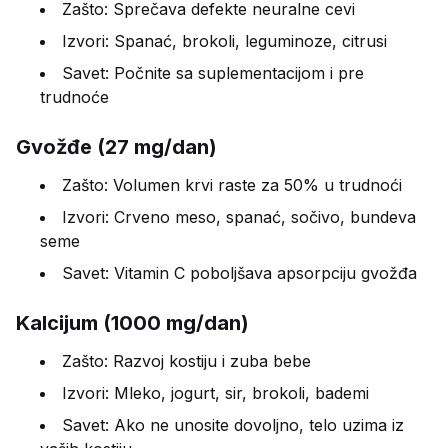
Zašto: Sprečava defekte neuralne cevi
Izvori: Spanać, brokoli, leguminoze, citrusi
Savet: Počnite sa suplementacijom i pre
trudnoće
Gvožđe (27 mg/dan)
Zašto: Volumen krvi raste za 50% u trudnoći
Izvori: Crveno meso, spanać, sočivo, bundeva
seme
Savet: Vitamin C poboljšava apsorpciju gvožđa
Kalcijum (1000 mg/dan)
Zašto: Razvoj kostiju i zuba bebe
Izvori: Mleko, jogurt, sir, brokoli, bademi
Savet: Ako ne unosite dovoljno, telo uzima iz