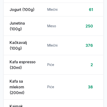
Jogurt (100g)
61
Mlečni
Junetina
250
Meso
(100g)
Kačkavalj
376
Mlečni
(100g)
Kafa espresso
2
Piće
(30ml)
Kafa sa
mlekom
38
Piće
(200ml)
Kajmak