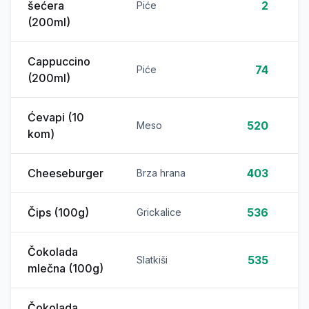
šećera
2
Piće
(200ml)
Cappuccino
74
Piće
(200ml)
Ćevapi (10
520
Meso
kom)
Cheeseburger
403
Brza hrana
Čips (100g)
536
Grickalice
Čokolada
535
Slatkiši
mlečna (100g)
Čokolada