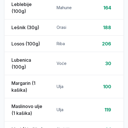
Leblebije
164
Mahune
(100g)
Lešnik (30g)
188
Orasi
Losos (100g)
206
Riba
Lubenica
30
Voće
(100g)
Margarin (1
100
Ulja
kašika)
Maslinovo ulje
119
Ulja
(1 kašika)