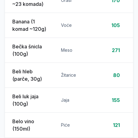
170
Orasi
~23 komada)
Banana (1
105
Voće
komad ~120g)
Bečka šnicla
271
Meso
(100g)
Beli hleb
80
Žitarice
(parče, 30g)
Beli luk jaja
155
Jaja
(100g)
Belo vino
121
Piće
(150ml)