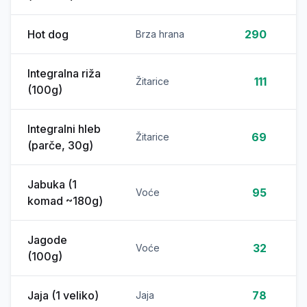
Hot dog
290
Brza hrana
Integralna riža
111
Žitarice
(100g)
Integralni hleb
69
Žitarice
(parče, 30g)
Jabuka (1
95
Voće
komad ~180g)
Jagode
32
Voće
(100g)
Jaja (1 veliko)
78
Jaja