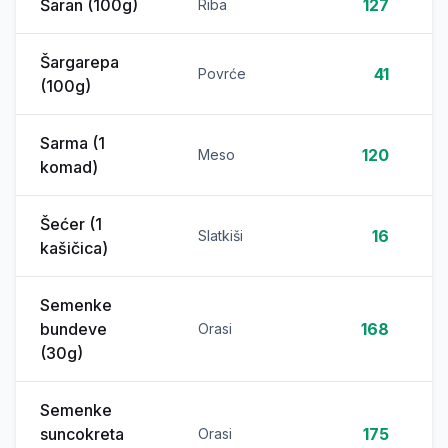
Šaran (100g)
127
Riba
Šargarepa
41
Povrće
(100g)
Sarma (1
120
Meso
komad)
Šećer (1
16
Slatkiši
kašičica)
Semenke
bundeve
168
Orasi
(30g)
Semenke
suncokreta
175
Orasi