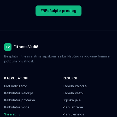
Pošaljite predlog
Fitness Vodič
FV
Besplatni fitness alati na srpskom jeziku. Naučno validovane formule,
potpuna privatnost.
KALKULATORI
RESURSI
BMI Kalkulator
Tabela kalorija
Kalkulator kalorija
Tabela vežbi
Kalkulator proteina
Srpska jela
Kalkulator vode
Plan ishrane
Svi alati →
Plan treninga