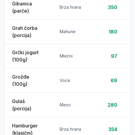
Gibanica
350
Brza hrana
(parče)
Grah čorba
180
Mahune
(porcija)
Grčki jogurt
97
Mlečni
(100g)
Grožđe
69
Voće
(100g)
Gulaš
280
Meso
(porcija)
Hamburger
354
Brza hrana
(klasični)