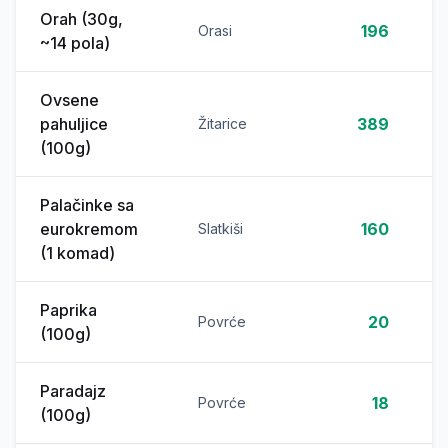
Orah (30g,
196
Orasi
~14 pola)
Ovsene
pahuljice
389
Žitarice
(100g)
Palačinke sa
eurokremom
160
Slatkiši
(1 komad)
Paprika
20
Povrće
(100g)
Paradajz
18
Povrće
(100g)