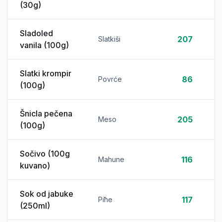
(30g)
Sladoled
207
Slatkiši
vanila (100g)
Slatki krompir
86
Povrće
(100g)
Šnicla pečena
205
Meso
(100g)
Sočivo (100g
116
Mahune
kuvano)
Sok od jabuke
117
Piће
(250ml)