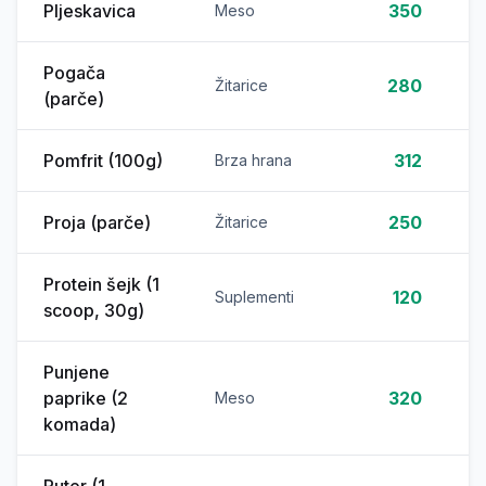
Pljeskavica
350
Meso
Pogača
280
Žitarice
(parče)
Pomfrit (100g)
312
Brza hrana
Proja (parče)
250
Žitarice
Protein šejk (1
120
Suplementi
scoop, 30g)
Punjene
paprike (2
320
Meso
komada)