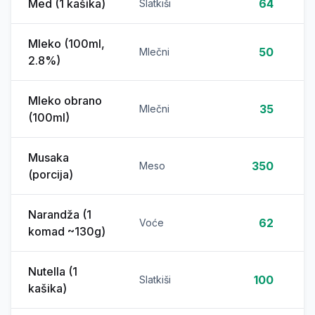
Med (1 kašika)
64
Slatkiši
Mleko (100ml,
50
Mlečni
2.8%)
Mleko obrano
35
Mlečni
(100ml)
Musaka
350
Meso
(porcija)
Narandža (1
62
Voće
komad ~130g)
Nutella (1
100
Slatkiši
kašika)