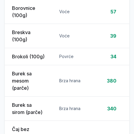
Borovnice
57
Voće
(100g)
Breskva
39
Voće
(100g)
Brokoli (100g)
34
Povrće
Burek sa
mesom
380
Brza hrana
(parče)
Burek sa
340
Brza hrana
sirom (parče)
Čaj bez