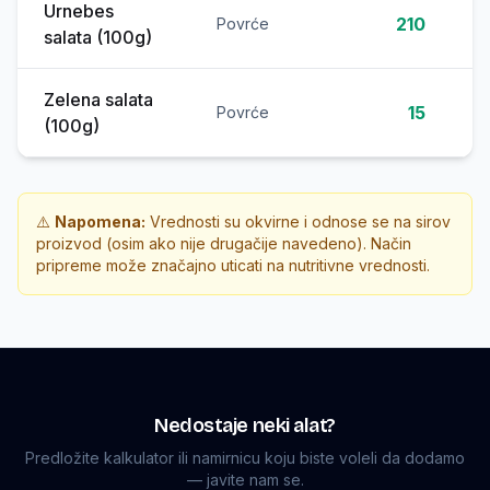
Urnebes
210
Povrće
salata (100g)
Zelena salata
15
Povrće
(100g)
⚠️
Napomena:
Vrednosti su okvirne i odnose se na sirov
proizvod (osim ako nije drugačije navedeno). Način
pripreme može značajno uticati na nutritivne vrednosti.
Nedostaje neki alat?
Predložite kalkulator ili namirnicu koju biste voleli da dodamo
— javite nam se.