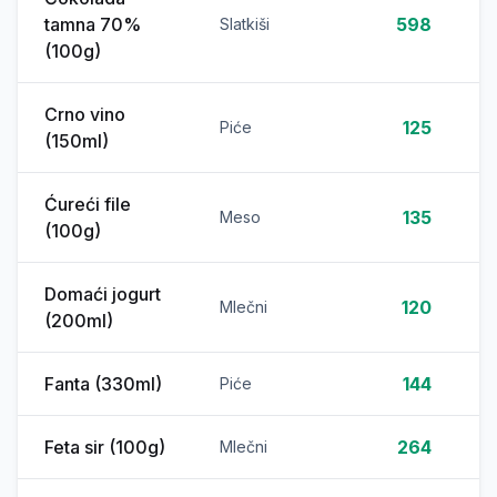
tamna 70%
598
Slatkiši
(100g)
Crno vino
125
Piće
(150ml)
Ćureći file
135
Meso
(100g)
Domaći jogurt
120
Mlečni
(200ml)
Fanta (330ml)
144
Piće
Feta sir (100g)
264
Mlečni