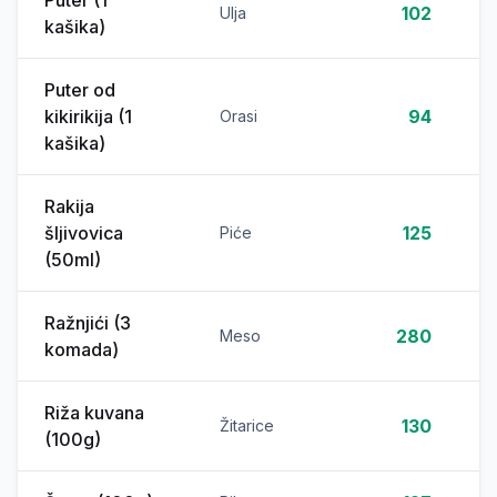
Puter (1
102
Ulja
kašika)
Puter od
kikirikija (1
94
Orasi
kašika)
Rakija
šljivovica
125
Piće
(50ml)
Ražnjići (3
280
Meso
komada)
Riža kuvana
130
Žitarice
(100g)