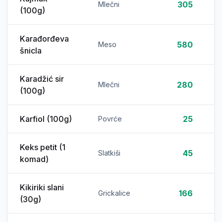
305
Mlečni
(100g)
Karađorđeva
580
Meso
šnicla
Karadžić sir
280
Mlečni
(100g)
Karfiol (100g)
25
Povrće
Keks petit (1
45
Slatkiši
komad)
Kikiriki slani
166
Grickalice
(30g)