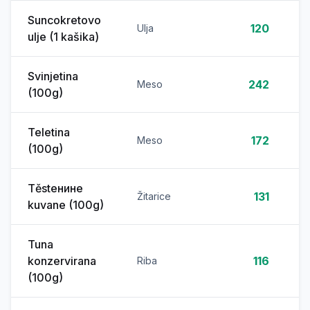
Suncokretovo
120
Ulja
ulje (1 kašika)
Svinjetina
242
Meso
(100g)
Teletina
172
Meso
(100g)
Těstенине
131
Žitarice
kuvane (100g)
Tuna
konzervirana
116
Riba
(100g)