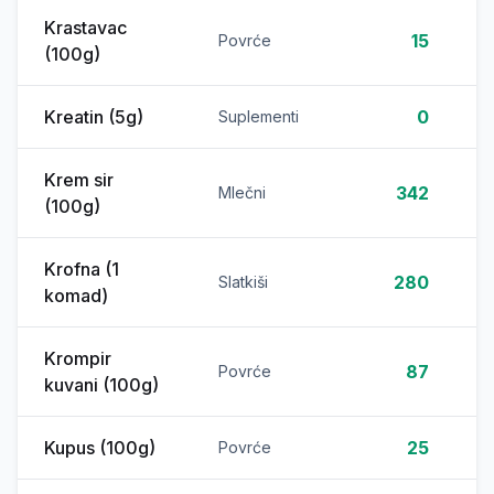
Krastavac
15
Povrće
(100g)
Kreatin (5g)
0
Suplementi
Krem sir
342
Mlečni
(100g)
Krofna (1
280
Slatkiši
komad)
Krompir
87
Povrće
kuvani (100g)
Kupus (100g)
25
Povrće