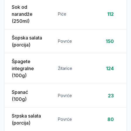
Sok od
narandže
112
Piće
(250ml)
Šopska salata
150
Povrće
(porcija)
Špagete
integralne
124
Žitarice
(100g)
Spanać
23
Povrće
(100g)
Srpska salata
80
Povrće
(porcija)