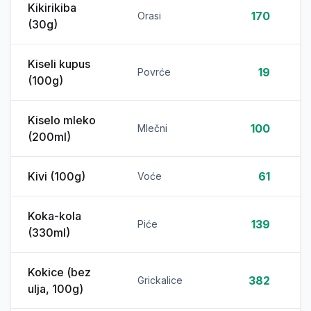
Kikirikiba
170
Orasi
(30g)
Kiseli kupus
19
Povrće
(100g)
Kiselo mleko
100
Mlečni
(200ml)
Kivi (100g)
61
Voće
Koka-kola
139
Piće
(330ml)
Kokice (bez
382
Grickalice
ulja, 100g)