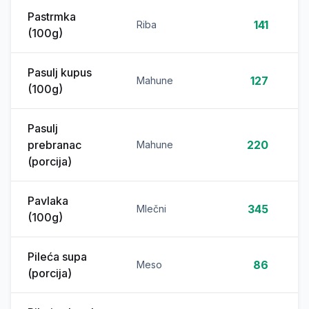
Pastrmka
141
Riba
(100g)
Pasulj kupus
127
Mahune
(100g)
Pasulj
prebranac
220
Mahune
(porcija)
Pavlaka
345
Mlečni
(100g)
Pileća supa
86
Meso
(porcija)