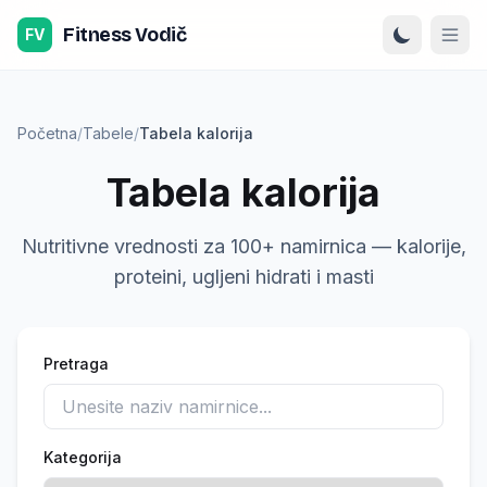
Preskoči na sadržaj
Fitness Vodič
FV
Početna
/
Tabele
/
Tabela kalorija
Tabela kalorija
Nutritivne vrednosti za 100+ namirnica — kalorije,
proteini, ugljeni hidrati i masti
Pretraga
Kategorija