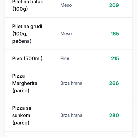
Piletina batak
209
Meso
(100g)
Piletina grudi
(100g,
165
Meso
pečena)
Pivo (500ml)
215
Piće
Pizza
Margherita
266
Brza hrana
(parče)
Pizza sa
sunkom
280
Brza hrana
(parče)