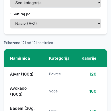
↕️ Sortiraj po
Prikazano
121
od
121
namirnica
P
Namirnica
Kategorija
Kalorije
Ajvar (100g)
120
Povrće
Avokado
160
Voće
(100g)
Badem (30g,