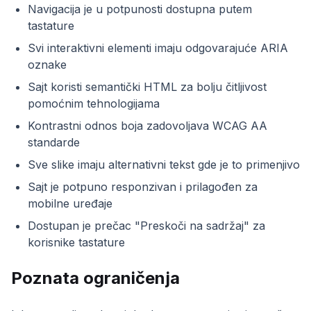
Navigacija je u potpunosti dostupna putem
tastature
Svi interaktivni elementi imaju odgovarajuće ARIA
oznake
Sajt koristi semantički HTML za bolju čitljivost
pomoćnim tehnologijama
Kontrastni odnos boja zadovoljava WCAG AA
standarde
Sve slike imaju alternativni tekst gde je to primenjivo
Sajt je potpuno responzivan i prilagođen za
mobilne uređaje
Dostupan je prečac "Preskoči na sadržaj" za
korisnike tastature
Poznata ograničenja