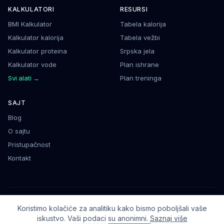
KALKULATORI
RESURSI
BMI Kalkulator
Tabela kalorija
Kalkulator kalorija
Tabela vežbi
Kalkulator proteina
Srpska jela
Kalkulator vode
Plan ishrane
Svi alati →
Plan treninga
SAJT
Blog
O sajtu
Pristupačnost
Kontakt
©
2026
Fitness Vodič
. Podaci su informativnog karaktera.
Koristimo kolačiće za analitiku kako bismo poboljšali vaše
Sajt izradio
Vetar
iskustvo. Vaši podaci su anonimni.
Saznaj više
Privatnost
Uslovi
Kolačići