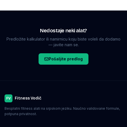
Nedostaje neki alat?
Predložite kalkulator ili namirnicu koju biste voleli da dodamo
— javite nam se.
Pošaljite predlog
Fitness Vodič
FV
Besplatni fitness alati na srpskom jeziku. Naučno validovane formule,
potpuna privatnost.