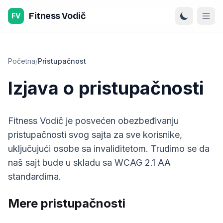
Preskoči na sadržaj
Fitness Vodič
FV
Početna
/
Pristupačnost
Izjava o pristupačnosti
Fitness Vodič je posvećen obezbeđivanju
pristupačnosti svog sajta za sve korisnike,
uključujući osobe sa invaliditetom. Trudimo se da
naš sajt bude u skladu sa WCAG 2.1 AA
standardima.
Mere pristupačnosti