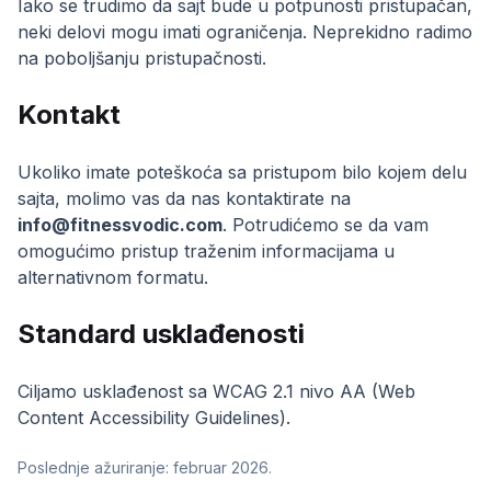
Iako se trudimo da sajt bude u potpunosti pristupačan,
neki delovi mogu imati ograničenja. Neprekidno radimo
na poboljšanju pristupačnosti.
Kontakt
Ukoliko imate poteškoća sa pristupom bilo kojem delu
sajta, molimo vas da nas kontaktirate na
info@fitnessvodic.com
. Potrudićemo se da vam
omogućimo pristup traženim informacijama u
alternativnom formatu.
Standard usklađenosti
Ciljamo usklađenost sa WCAG 2.1 nivo AA (Web
Content Accessibility Guidelines).
Poslednje ažuriranje: februar 2026.