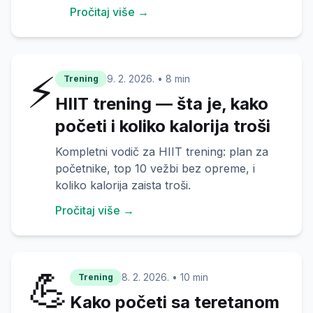
Pročitaj više →
⚡
9. 2. 2026.
•
8 min
Trening
HIIT trening — šta je, kako
početi i koliko kalorija troši
Kompletni vodič za HIIT trening: plan za
početnike, top 10 vežbi bez opreme, i
koliko kalorija zaista troši.
Pročitaj više →
💪
8. 2. 2026.
•
10 min
Trening
Kako početi sa teretanom