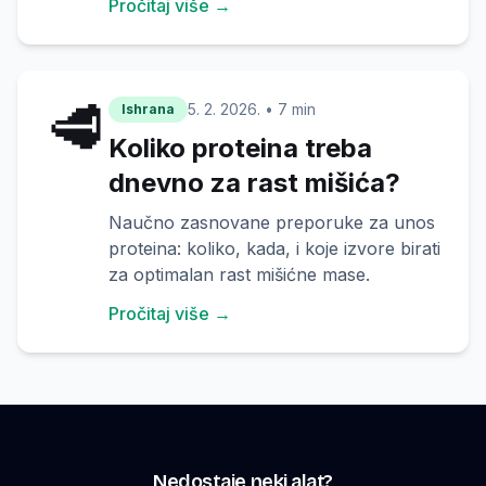
Pročitaj više →
🥩
5. 2. 2026.
•
7 min
Ishrana
Koliko proteina treba
dnevno za rast mišića?
Naučno zasnovane preporuke za unos
proteina: koliko, kada, i koje izvore birati
za optimalan rast mišićne mase.
Pročitaj više →
Nedostaje neki alat?