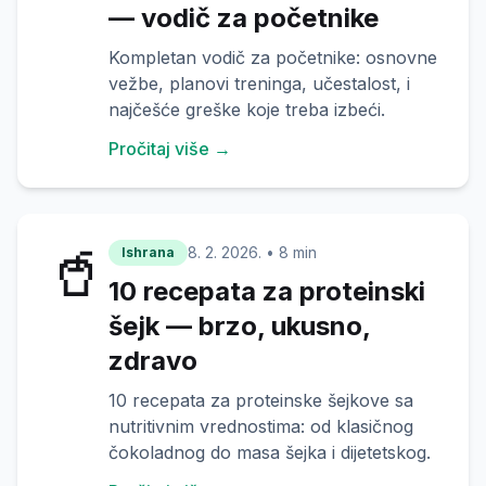
— vodič za početnike
Kompletan vodič za početnike: osnovne
vežbe, planovi treninga, učestalost, i
najčešće greške koje treba izbeći.
Pročitaj više →
🥤
8. 2. 2026.
•
8 min
Ishrana
10 recepata za proteinski
šejk — brzo, ukusno,
zdravo
10 recepata za proteinske šejkove sa
nutritivnim vrednostima: od klasičnog
čokoladnog do masa šejka i dijetetskog.