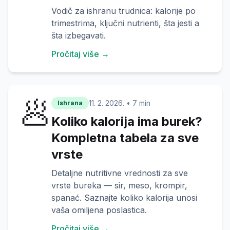
Vodič za ishranu trudnica: kalorije po
trimestrima, ključni nutrienti, šta jesti a
šta izbegavati.
Pročitaj više →
🥟
11. 2. 2026.
•
7 min
Ishrana
Koliko kalorija ima burek?
Kompletna tabela za sve
vrste
Detaljne nutritivne vrednosti za sve
vrste bureka — sir, meso, krompir,
spanać. Saznajte koliko kalorija unosi
vaša omiljena poslastica.
Pročitaj više →