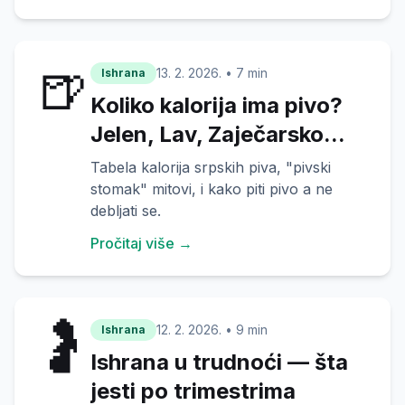
🍺
13. 2. 2026.
•
7 min
Ishrana
Koliko kalorija ima pivo?
Jelen, Lav, Zaječarsko...
Tabela kalorija srpskih piva, "pivski
stomak" mitovi, i kako piti pivo a ne
debljati se.
Pročitaj više →
🤰
12. 2. 2026.
•
9 min
Ishrana
Ishrana u trudnoći — šta
jesti po trimestrima