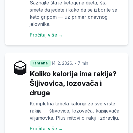
Saznajte šta je ketogena dijeta, šta
smete da jedete i kako da se izborite sa
keto gripom — uz primer dnevnog
jelovnika.
Pročitaj više →
🥃
14. 2. 2026.
•
7 min
Ishrana
Koliko kalorija ima rakija?
Šljivovica, lozovača i
druge
Kompletna tabela kalorija za sve vrste
rakije — šljivovica, lozovača, kajsijevača,
viljamovka. Plus mitovi o rakiji i zdravlju.
Pročitaj više →