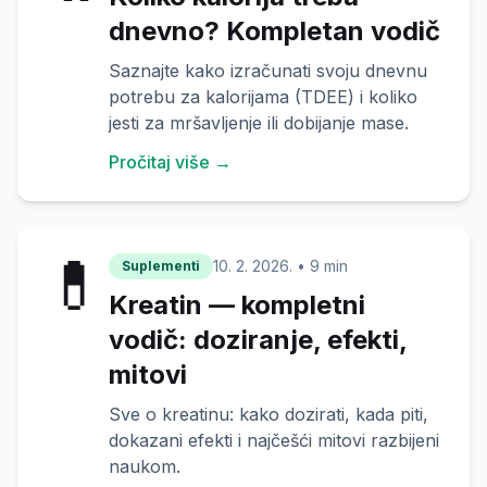
dnevno? Kompletan vodič
Saznajte kako izračunati svoju dnevnu
potrebu za kalorijama (TDEE) i koliko
jesti za mršavljenje ili dobijanje mase.
Pročitaj više →
💊
10. 2. 2026.
•
9 min
Suplementi
Kreatin — kompletni
vodič: doziranje, efekti,
mitovi
Sve o kreatinu: kako dozirati, kada piti,
dokazani efekti i najčešći mitovi razbijeni
naukom.