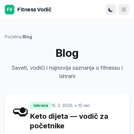
Preskoči na sadržaj
Fitness Vodič
FV
Početna
/
Blog
Blog
Saveti, vodiči i najnovija saznanja o fitnessu i
ishrani
🥑
15. 2. 2026.
•
10 min
Ishrana
Keto dijeta — vodič za
početnike