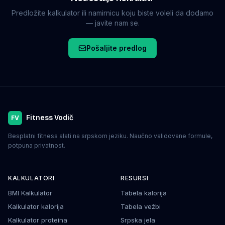
Predložite kalkulator ili namirnicu koju biste voleli da dodamo
— javite nam se.
Pošaljite predlog
Fitness Vodič
FV
Besplatni fitness alati na srpskom jeziku. Naučno validovane formule,
potpuna privatnost.
KALKULATORI
RESURSI
BMI Kalkulator
Tabela kalorija
Kalkulator kalorija
Tabela vežbi
Kalkulator proteina
Srpska jela