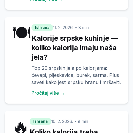
🍽️
11. 2. 2026.
•
8 min
Ishrana
Kalorije srpske kuhinje —
koliko kalorija imaju naša
jela?
Top 20 srpskih jela po kalorijama:
ćevapi, pljeskavica, burek, sarma. Plus
saveti kako jesti srpsku hranu i mršaviti.
Pročitaj više →
🔥
10. 2. 2026.
•
8 min
Ishrana
Koliko kalorija treba