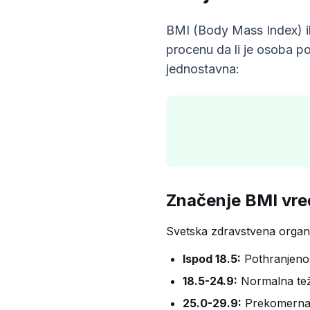
BMI (Body Mass Index) il
procenu da li je osoba po
jednostavna:
Značenje BMI vre
Svetska zdravstvena organi
Ispod 18.5:
Pothranjenos
18.5-24.9:
Normalna teži
25.0-29.9:
Prekomerna t