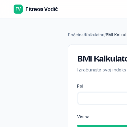
Preskoči na sadržaj
Fitness Vodič
FV
Početna
/
Kalkulatori
/
BMI Kalkul
BMI Kalkulat
Izračunajte svoj indeks
Pol
Visina