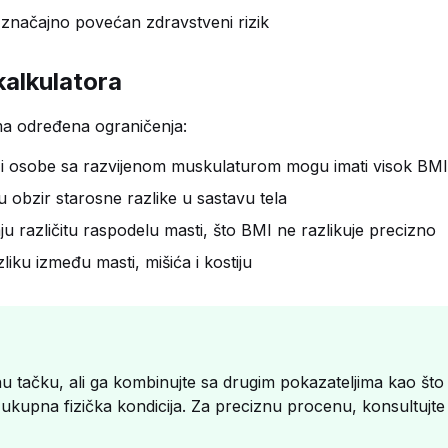
značajno povećan zdravstveni rizik
alkulatora
ima određena ograničenja:
 i osobe sa razvijenom muskulaturom mogu imati visok BMI
obzir starosne razlike u sastavu tela
u različitu raspodelu masti, što BMI ne razlikuje precizno
liku između masti, mišića i kostiju
u tačku, ali ga kombinujte sa drugim pokazateljima kao što
 ukupna fizička kondicija. Za preciznu procenu, konsultujte 