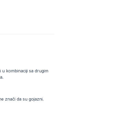
ti u kombinaciji sa drugim
a.
 ne znači da su gojazni.