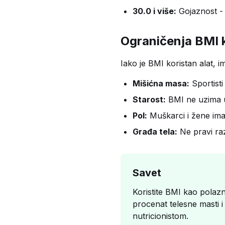
30.0 i više:
Gojaznost - 
Ograničenja BMI k
Iako je BMI koristan alat, 
Mišićna masa:
Sportisti
Starost:
BMI ne uzima u 
Pol:
Muškarci i žene imaj
Građa tela:
Ne pravi raz
Savet
Koristite BMI kao polazn
procenat telesne masti i
nutricionistom.