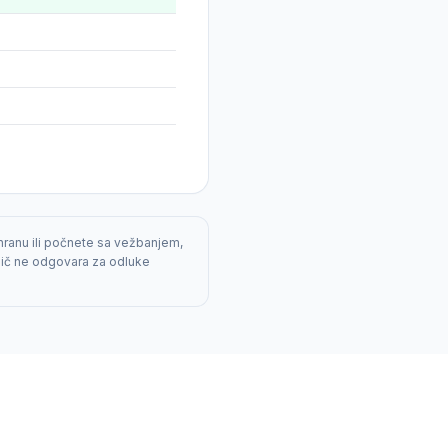
hranu ili počnete sa vežbanjem,
dič ne odgovara za odluke