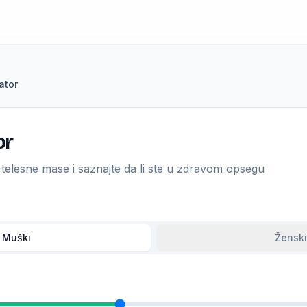
ator
or
 telesne mase i saznajte da li ste u zdravom opsegu
Muški
Ženski