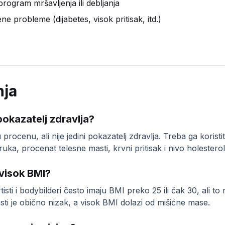
rogram mršavljenja ili debljanja
e probleme (dijabetes, visok pritisak, itd.)
nja
pokazatelj zdravlja?
 procenu, ali nije jedini pokazatelj zdravlja. Treba ga koristi
ka, procenat telesne masti, krvni pritisak i nivo holesterol
 visok BMI?
tisti i bodybilderi često imaju BMI preko 25 ili čak 30, ali to
ti je obično nizak, a visok BMI dolazi od mišićne mase.