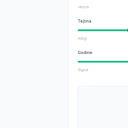
140
cm
Težina
40
kg
Godine
15
god