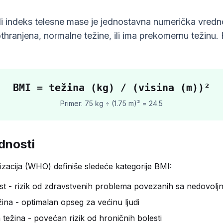
i indeks telesne mase je jednostavna numerička vrednos
thranjena, normalne težine, ili ima prekomernu težinu. 
BMI = težina (kg) / (visina (m))²
Primer: 75 kg ÷ (1.75 m)² = 24.5
dnosti
zacija (WHO) definiše sledeće kategorije BMI:
t - rizik od zdravstvenih problema povezanih sa nedovol
na - optimalan opseg za većinu ljudi
ežina - povećan rizik od hroničnih bolesti