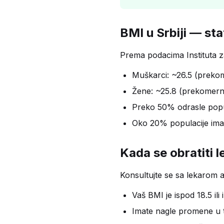
BMI u Srbiji — sta
Prema podacima Instituta za
Muškarci: ~26.5 (preko
Žene: ~25.8 (prekomern
Preko 50% odrasle popu
Oko 20% populacije ima
Kada se obratiti l
Konsultujte se sa lekarom 
Vaš BMI je ispod 18.5 ili
Imate nagle promene u t