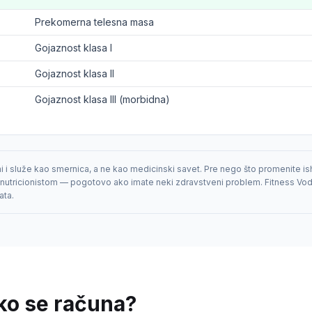
Prekomerna telesna masa
Gojaznost klasa I
Gojaznost klasa II
Gojaznost klasa III (morbidna)
i i služe kao smernica, a ne kao medicinski savet. Pre nego što promenite is
i nutricionistom — pogotovo ako imate neki zdravstveni problem. Fitness Vo
ata.
ako se računa?