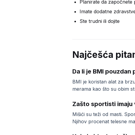
Planirate da započnete p
Imate dodatne zdravstven
Ste trudni ili dojite
Najčešća pita
Da li je BMI pouzdan 
BMI je koristan alat za brzu
merama kao što su obim stru
Zašto sportisti imaju
Mišići su teži od masti. Spor
Njihov procenat telesne mas