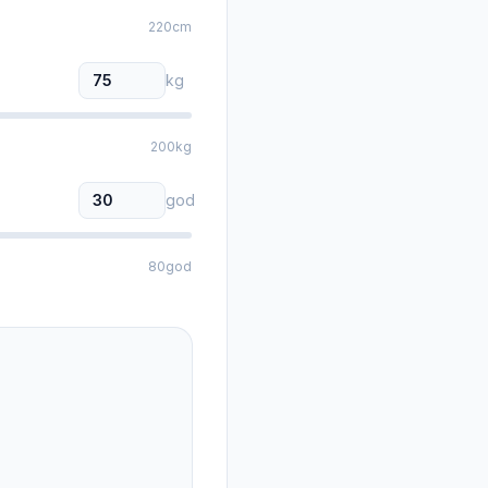
220
cm
kg
200
kg
god
80
god