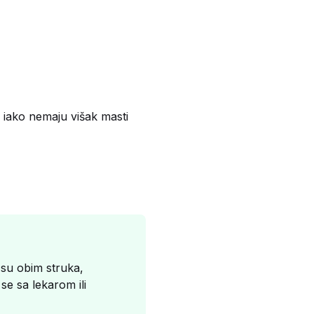
 iako nemaju višak masti
 su obim struka,
se sa lekarom ili