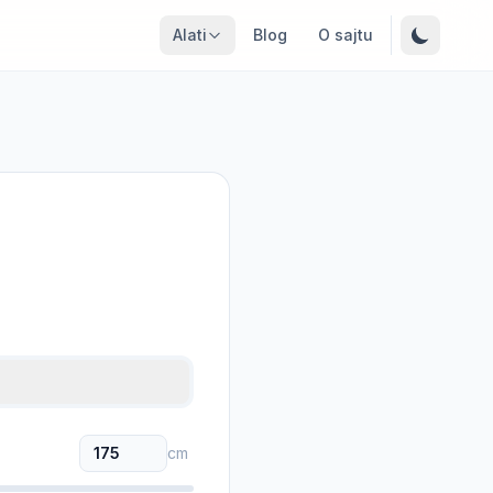
Alati
Blog
O sajtu
cm