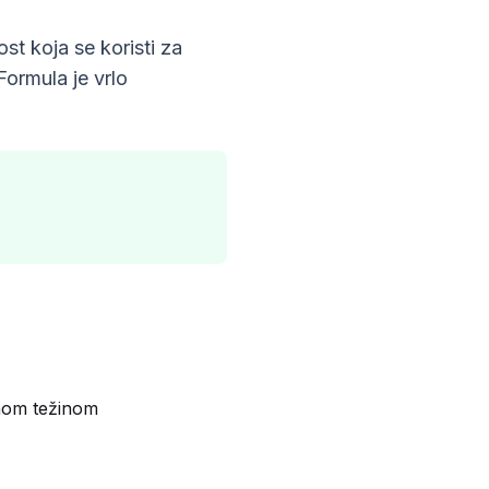
t koja se koristi za
Formula je vrlo
jnom težinom