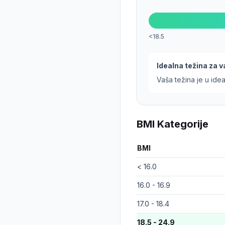
<18.5
Idealna težina za v
Vaša težina je u id
BMI Kategorije
BMI
< 16.0
16.0 - 16.9
17.0 - 18.4
18.5 - 24.9