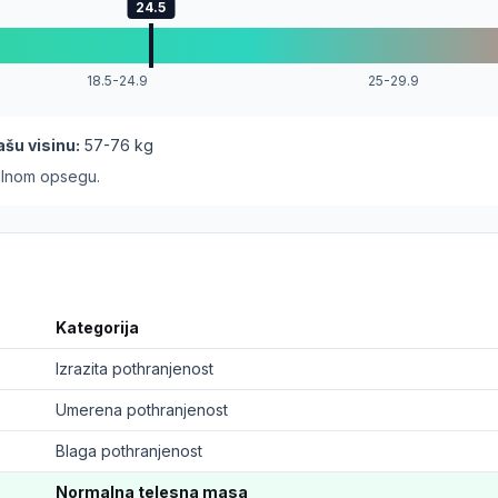
24.5
18.5-24.9
25-29.9
ašu visinu:
57
-
76
kg
ealnom opsegu.
Kategorija
Izrazita pothranjenost
Umerena pothranjenost
Blaga pothranjenost
Normalna telesna masa