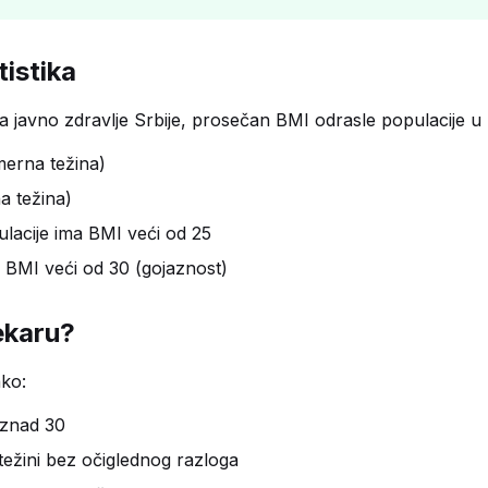
tistika
 javno zdravlje Srbije, prosečan BMI odrasle populacije u Sr
merna težina)
a težina)
lacije ima BMI veći od 25
 BMI veći od 30 (gojaznost)
ekaru?
ako:
 iznad 30
ežini bez očiglednog razloga