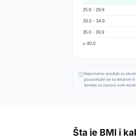
25.0 - 29.9
30.0 - 34.9
35.0 - 39.9
≥ 40.0
Napomena: rezultati su okvirn
posavetujte se sa lekarom il
donete na osnovu ovih rezult
Šta je BMI i k