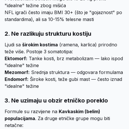
"idealne" težine zbog mišića
NFL igrači često imaju BMI 30+ (što je "gojaznost" po
standardima), ali sa 10-15% telesne masti
2. Ne razlikuju strukturu kostiju
Ljudi sa
širokim kostima
(ramena, karlica) prirodno
teže više. Postoje 3 somatotipa:
Ektomorf:
Tanke kosti, brz metabolizam — lako ispod
"idealne" težine
Mezomorf:
Srednja struktura — odgovara formulama
Endomorf:
Široke kosti, teže gubi mast — često iznad
"idealne" težine
3. Ne uzimaju u obzir etničko poreklo
Formule su razvijene na
Kavkaskim (belim)
populacijama
. Za druge etničke grupe mogu biti
netačne: