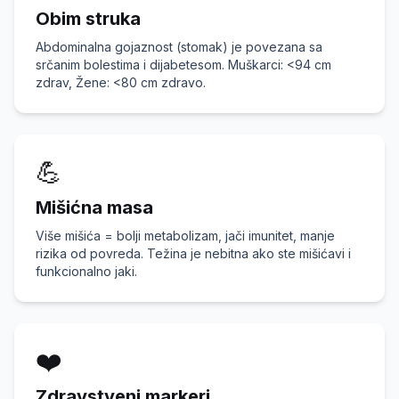
Obim struka
Abdominalna gojaznost (stomak) je povezana sa
srčanim bolestima i dijabetesom. Muškarci:
<
94 cm
zdrav, Žene:
<
80 cm zdravo.
💪
Mišićna masa
Više mišića = bolji metabolizam, jači imunitet, manje
rizika od povreda. Težina je nebitna ako ste mišićavi i
funkcionalno jaki.
❤️
Zdravstveni markeri