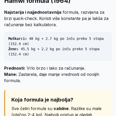
Hamwi formula (1964)
Najstarija i najjednostavnija
formula, razvijena za
brzi quick-check. Koristi više konstante pa je lakša za
računanje bez kalkulatora.
Muškarci:
48 kg + 2.7 kg po inču preko 5 stopa
(152.4 cm)
Žene:
45.5 kg + 2.2 kg po inču preko 5 stopa
(152.4 cm)
Prednosti:
Vrlo brzo i lako za računanje.
Mane:
Zastarela, daje manje vrednosti od novijih
formula.
Koja formula je najbolja?
Sve četiri formule su
validne
. Razlike su male
(obično 2-4 kg). Najbolji pristup je gledati