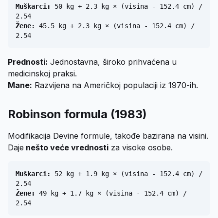
Muškarci:
50 kg + 2.3 kg × (visina - 152.4 cm) /
2.54
Žene:
45.5 kg + 2.3 kg × (visina - 152.4 cm) /
2.54
Prednosti:
Jednostavna, široko prihvaćena u
medicinskoj praksi.
Mane:
Razvijena na Američkoj populaciji iz 1970-ih.
Robinson formula (1983)
Modifikacija Devine formule, takođe bazirana na visini.
Daje
nešto veće vrednosti
za visoke osobe.
Muškarci:
52 kg + 1.9 kg × (visina - 152.4 cm) /
2.54
Žene:
49 kg + 1.7 kg × (visina - 152.4 cm) /
2.54