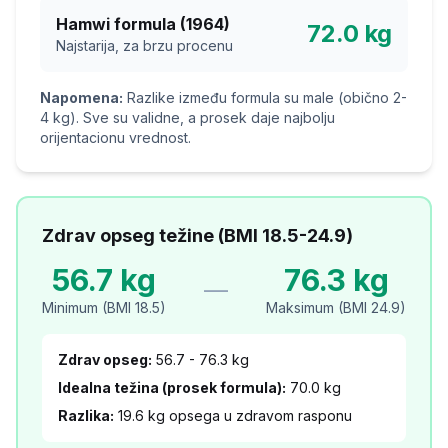
Hamwi formula (1964)
72.0
kg
Najstarija, za brzu procenu
Napomena:
Razlike između formula su male (obično 2-
4 kg). Sve su validne, a prosek daje najbolju
orijentacionu vrednost.
Zdrav opseg težine (BMI 18.5-24.9)
56.7
kg
76.3
kg
—
Minimum (BMI 18.5)
Maksimum (BMI 24.9)
Zdrav opseg:
56.7
-
76.3
kg
Idealna težina (prosek formula):
70.0
kg
Razlika:
19.6
kg opsega u zdravom rasponu