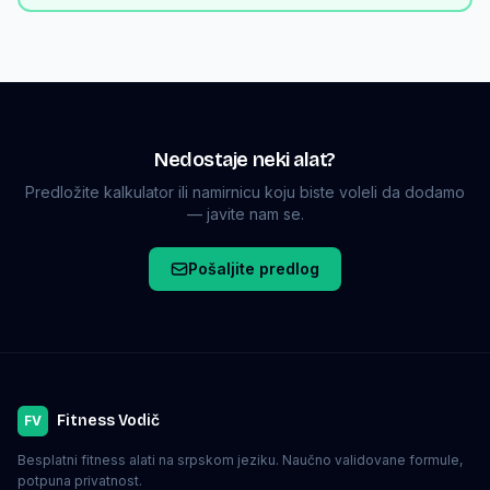
Nedostaje neki alat?
Predložite kalkulator ili namirnicu koju biste voleli da dodamo
— javite nam se.
Pošaljite predlog
Fitness Vodič
FV
Besplatni fitness alati na srpskom jeziku. Naučno validovane formule,
potpuna privatnost.