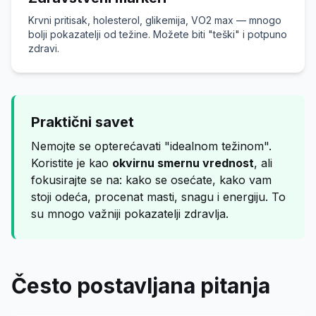
Krvni pritisak, holesterol, glikemija, VO2 max — mnogo
bolji pokazatelji od težine. Možete biti "teški" i potpuno
zdravi.
Praktični savet
Nemojte se opterećavati "idealnom težinom".
Koristite je kao
okvirnu smernu vrednost
, ali
fokusirajte se na: kako se osećate, kako vam
stoji odeća, procenat masti, snagu i energiju. To
su mnogo važniji pokazatelji zdravlja.
Često postavljana pitanja