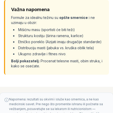
Važna napomena
Formule za idealnu težinu su
opšte smernice
i ne
uzimaju u obzir:
Mišićnu masu (sportisti će biti teži)
Strukturu kostiju (širina ramena, karlice)
Etničko poreklo (Azijati imaju drugačije standarde)
Distribuciju masti (jabuka vs. kruška oblik tela)
Ukupno zdravlje i fitnes nivo
Bolji pokazatelj:
Procenat telesne masti, obim struka, i
kako se osećate.
Napomena: rezultati su okvirni i služe kao smernica, a ne kao
medicinski savet. Pre nego što promenite ishranu ili počnete sa
vežbanjem, posavetujte se sa lekarom ili nutricionistom —