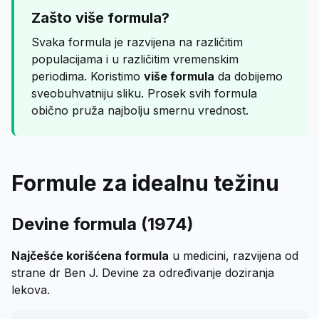
Zašto više formula?
Svaka formula je razvijena na različitim
populacijama i u različitim vremenskim
periodima. Koristimo
više formula
da dobijemo
sveobuhvatniju sliku. Prosek svih formula
obično pruža najbolju smernu vrednost.
Formule za idealnu težinu
Devine formula (1974)
Najčešće korišćena formula
u medicini, razvijena od
strane dr Ben J. Devine za određivanje doziranja
lekova.