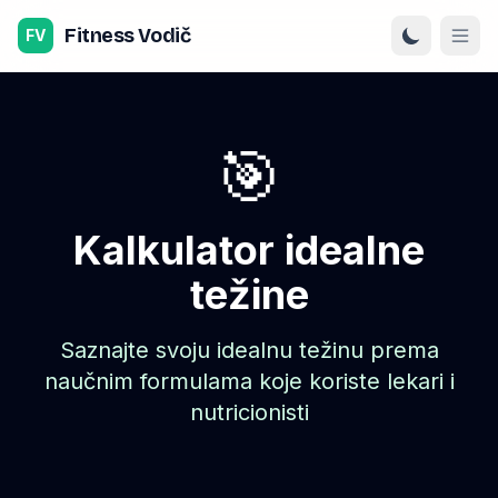
Preskoči na sadržaj
Fitness Vodič
FV
🎯
Kalkulator idealne
težine
Saznajte svoju idealnu težinu prema
naučnim formulama koje koriste lekari i
nutricionisti