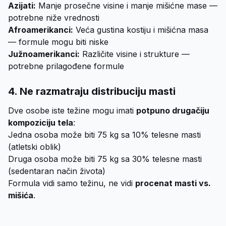
Azijati:
Manje prosečne visine i manje mišićne mase —
potrebne niže vrednosti
Afroamerikanci:
Veća gustina kostiju i mišićna masa
— formule mogu biti niske
Južnoamerikanci:
Različite visine i strukture —
potrebne prilagođene formule
4. Ne razmatraju distribuciju masti
Dve osobe iste težine mogu imati
potpuno drugačiju
kompoziciju tela
:
Jedna osoba može biti 75 kg sa 10% telesne masti
(atletski oblik)
Druga osoba može biti 75 kg sa 30% telesne masti
(sedentaran način života)
Formula vidi samo težinu, ne vidi
procenat masti vs.
mišića
.