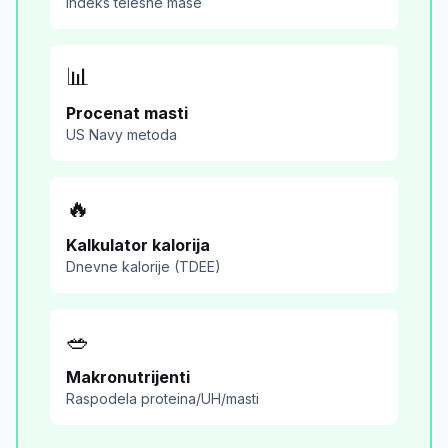
Indeks telesne mase
📊
Procenat masti
US Navy metoda
🔥
Kalkulator kalorija
Dnevne kalorije (TDEE)
🥗
Makronutrijenti
Raspodela proteina/UH/masti