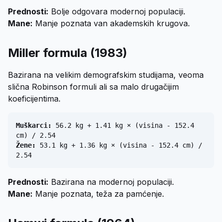
Prednosti:
Bolje odgovara modernoj populaciji.
Mane:
Manje poznata van akademskih krugova.
Miller formula (1983)
Bazirana na velikim demografskim studijama, veoma
slična Robinson formuli ali sa malo drugačijim
koeficijentima.
Muškarci:
56.2 kg + 1.41 kg × (visina - 152.4
cm) / 2.54
Žene:
53.1 kg + 1.36 kg × (visina - 152.4 cm) /
2.54
Prednosti:
Bazirana na modernoj populaciji.
Mane:
Manje poznata, teža za pamćenje.