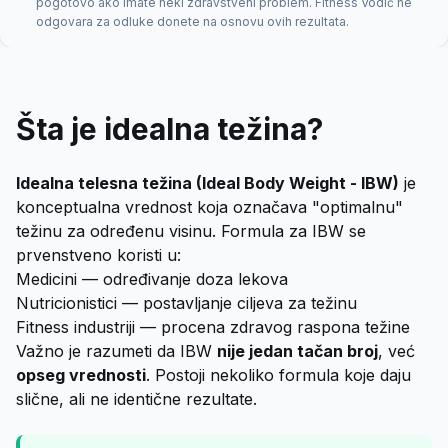
pogotovo ako imate neki zdravstveni problem. Fitness Vodič ne
odgovara za odluke donete na osnovu ovih rezultata.
Šta je idealna težina?
Idealna telesna težina (Ideal Body Weight - IBW)
je
konceptualna vrednost koja označava "optimalnu"
težinu za određenu visinu. Formula za IBW se
prvenstveno koristi u:
Medicini — određivanje doza lekova
Nutricionistici — postavljanje ciljeva za težinu
Fitness industriji — procena zdravog raspona težine
Važno je razumeti da IBW
nije jedan tačan broj
, već
opseg vrednosti
. Postoji nekoliko formula koje daju
slične, ali ne identične rezultate.