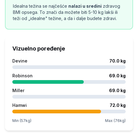
Idealna težina se najčešće
nalazi u sredini
zdravog
BMI opsega. To znači da možete biti 5-10 kg lakši ili
teži od „idealne" težine, a da i dalje budete zdravi.
Vizuelno poređenje
Devine
70.0
kg
Robinson
69.0
kg
Miller
69.0
kg
Hamwi
72.0
kg
Min (
57
kg)
Max (
76
kg)