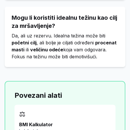
Mogu li koristiti idealnu težinu kao cilj
za mršavljenje?
Da, ali uz rezervu. Idealna težina može biti
početni cilj
, ali bolje je ciljati određeni
procenat
masti
ili
veličinu odeće
koja vam odgovara.
Fokus na težinu može biti demotivišući.
Povezani alati
⚖️
BMI Kalkulator