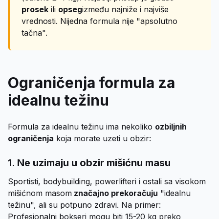
prosek
ili
opseg
između najniže i najviše
vrednosti. Nijedna formula nije "apsolutno
tačna".
Ograničenja formula za
idealnu težinu
Formula za idealnu težinu ima nekoliko
ozbiljnih
ograničenja
koja morate uzeti u obzir:
1. Ne uzimaju u obzir mišićnu masu
Sportisti, bodybuilding, powerlifteri i ostali sa visokom
mišićnom masom
značajno prekoračuju
"idealnu
težinu", ali su potpuno zdravi. Na primer:
Profesionalni bokseri mogu biti 15-20 kg preko