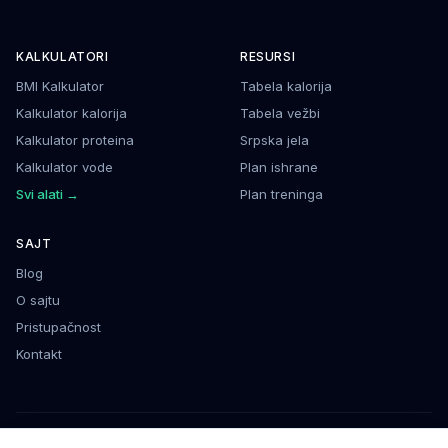
KALKULATORI
RESURSI
BMI Kalkulator
Tabela kalorija
Kalkulator kalorija
Tabela vežbi
Kalkulator proteina
Srpska jela
Kalkulator vode
Plan ishrane
Svi alati →
Plan treninga
SAJT
Blog
O sajtu
Pristupačnost
Kontakt
©
2026
Fitness Vodič
. Podaci su informativnog karaktera.