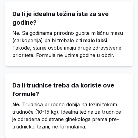
Da li je idealna težina ista za sve
godine?
Ne. Sa godinama prirodno gubite mišićnu masu
(sarkopenija) pa bi trebalo biti
malo lakši
.
Takođe, starije osobe imaju druge zdravstvene
prioritete. Formula ne uzima godine u obzir.
Da li trudnice treba da koriste ove
formule?
Ne.
Trudnica prirodno dobija na težini tokom
trudnoće (10-15 kg). Idealna težina za trudnice
je određena od strane ginekologa prema pre-
trudničkoj težini, ne formulama.