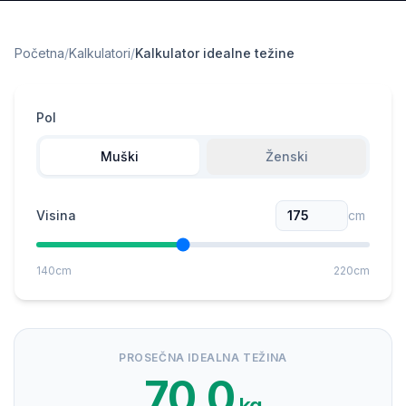
Početna
/
Kalkulatori
/
Kalkulator idealne težine
Pol
Muški
Ženski
Visina
cm
140
cm
220
cm
PROSEČNA IDEALNA TEŽINA
70.0
kg