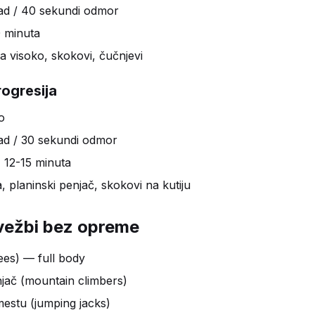
ad / 40 sekundi odmor
0 minuta
a visoko, skokovi, čučnjevi
rogresija
o
ad / 30 sekundi odmor
= 12-15 minuta
 planinski penjač, skokovi na kutiju
 vežbi bez opreme
pees) — full body
njač (mountain climbers)
estu (jumping jacks)