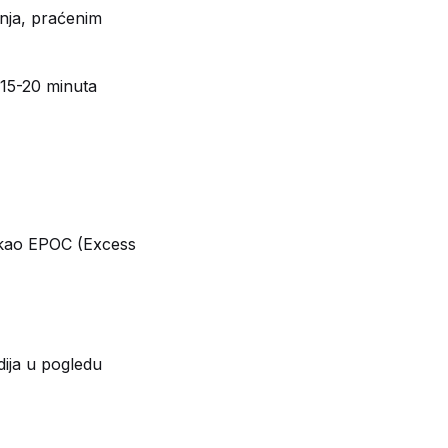
anja, praćenim
~15-20 minuta
t kao EPOC (Excess
ija u pogledu