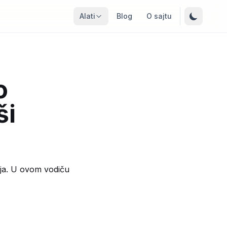
Alati
Blog
O sajtu
o
ši
anja. U ovom vodiču