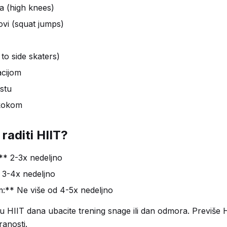
a (high knees)
vi (squat jumps)
 to side skaters)
acijom
stu
kokom
 raditi HIIT?
** 2-3x nedeljno
 3-4x nedeljno
** Ne više od 4-5x nedeljno
HIIT dana ubacite trening snage ili dan odmora. Previše 
ranosti.