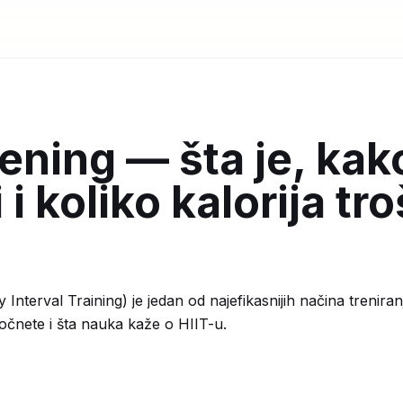
rening — šta je, kak
 i koliko kalorija tro
y Interval Training) je jedan od najefikasnijih načina trenir
očnete i šta nauka kaže o HIIT-u.