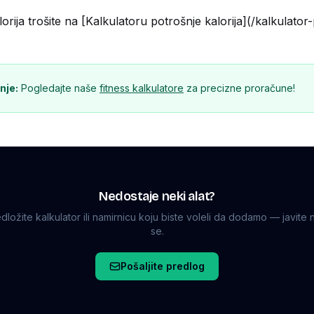
orija trošite na [Kalkulatoru potrošnje kalorija](/kalkulator-
nje:
Pogledajte naše
fitness kalkulatore
za precizne proračune!
Nedostaje neki alat?
dložite kalkulator ili namirnicu koju biste voleli da dodamo — javite
se.
Pošaljite predlog