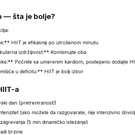
io — šta je bolje?
ilja:
e:** HIIT je efikasniji po utrošenom minutu
ularna izdržljivost:** Kombinujte oba
ke:** Počnite sa umerenim kardiom, postepeno dodajte HI
šića u deficitu:** HIIT je bolji izbor
HIIT-a
vaki dan (pretreniranost!)
ntenzitet (ako možete da razgovarate, nije intenzivno dovol
zagrevanja (5 min dinamičko istezanje)
adi brzine