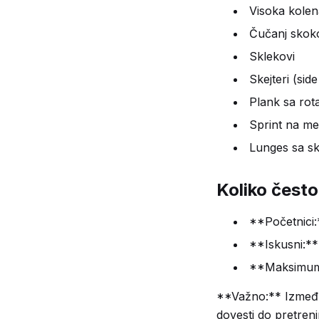
Visoka kolen
Čučanj skoko
Sklekovi
Skejteri (side
Plank sa rot
Sprint na me
Lunges sa s
Koliko često
**Početnici:
**Iskusni:**
**Maksimum:
**Važno:** Između 
dovesti do pretreni