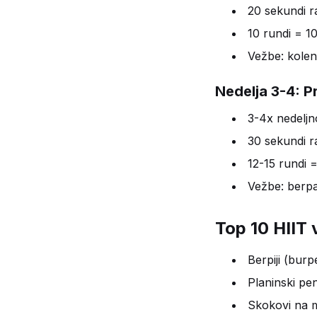
20 sekundi r
10 rundi = 1
Vežbe: kolen
Nedelja 3-4: P
3-4x nedeljn
30 sekundi r
12-15 rundi 
Vežbe: berpa,
Top 10 HIIT
Berpiji (bur
Planinski pe
Skokovi na m