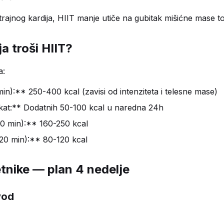
rajnog kardija, HIIT manje utiče na gubitak mišićne mase to
ja troši HIIT?
a:
in):** 250-400 kcal (zavisi od intenziteta i telesne mase)
at:** Dodatnih 50-100 kcal u naredna 24h
0 min):** 160-250 kcal
20 min):** 80-120 kcal
tnike — plan 4 nedelje
vod