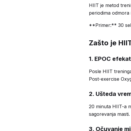
HIIT je metod tren
periodima odmora i
**Primer:** 30 sek
Zašto je HII
1. EPOC efekat
Posle HIIT trening
Post-exercise Oxy
2. Ušteda vre
20 minuta HIIT-a m
sagorevanja masti.
3. Očuvanje mi