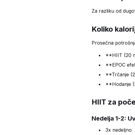
Za razliku od dugot
Koliko kalori
Prosečna potrošnj
**HIIT (20 m
**EPOC efek
**Trčanje (2
**Hodanje (
HIIT za poče
Nedelja 1-2: U
3x nedeljno