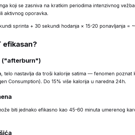
inga koji se zasniva na kratkim periodima intenzivnog vežb
li aktivnog oporavka.
undi sprinta + 30 sekundi hodanja × 15-20 ponavljanja = 
T efikasan?
 ("afterburn")
a, telo nastavlja da troši kalorije satima — fenomen pozna
gen Consumption). Do 15% više kalorija u naredna 24h.
mena
ože biti jednako efikasno kao 45-60 minuta umerenog kard
šića