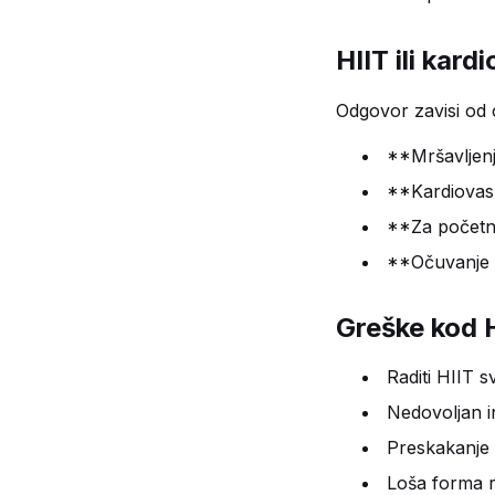
HIIT ili kard
Odgovor zavisi od c
**Mršavljenj
**Kardiovask
**Za početni
**Očuvanje mi
Greške kod 
Raditi HIIT s
Nedovoljan i
Preskakanje 
Loša forma r