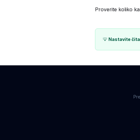
Proverite koliko kal
💡
Nastavite čita
Pre