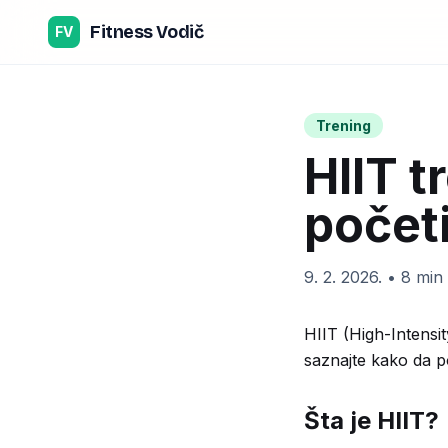
Preskoči na sadržaj
Fitness Vodič
FV
Trening
HIIT t
početi
9. 2. 2026.
•
8 min
HIIT (High-Intensit
saznajte kako da p
Šta je HIIT?