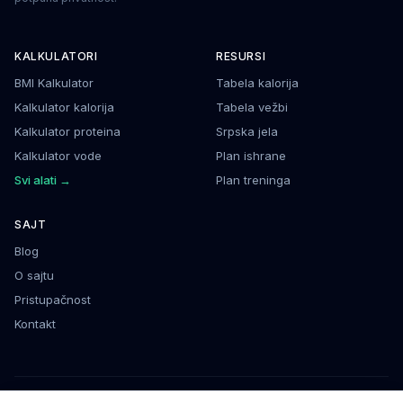
KALKULATORI
RESURSI
BMI Kalkulator
Tabela kalorija
Kalkulator kalorija
Tabela vežbi
Kalkulator proteina
Srpska jela
Kalkulator vode
Plan ishrane
Svi alati →
Plan treninga
SAJT
Blog
O sajtu
Pristupačnost
Kontakt