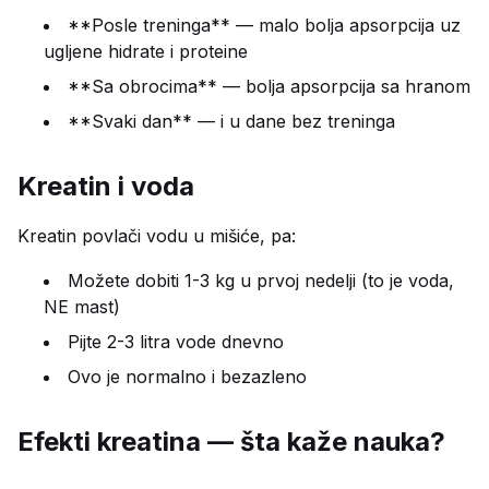
**Posle treninga** — malo bolja apsorpcija uz
ugljene hidrate i proteine
**Sa obrocima** — bolja apsorpcija sa hranom
**Svaki dan** — i u dane bez treninga
Kreatin i voda
Kreatin povlači vodu u mišiće, pa:
Možete dobiti 1-3 kg u prvoj nedelji (to je voda,
NE mast)
Pijte 2-3 litra vode dnevno
Ovo je normalno i bezazleno
Efekti kreatina — šta kaže nauka?