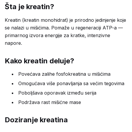
Šta je kreatin?
Kreatin (kreatin monohidrat) je prirodno jedinjenje koje
se nalazi u mišićima. Pomaže u regeneraciji ATP-a —
primarnog izvora energije za kratke, intenzivne
napore.
Kako kreatin deluje?
Povećava zalihe fosfokreatina u mišićima
Omogućava više ponavljanja sa većim tegovima
Poboljšava oporavak između serija
Podržava rast mišićne mase
Doziranje kreatina