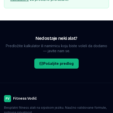
Nedostaje neki alat?
Predložite kalkulator ili namirnicu koju biste voleli da dodamo
— javite nam se.
Pošaljite predlog
Fitness Vodič
FV
Besplatni fitness alati na srpskom jeziku. Naučno validovane formule,
potpuna privatnost.