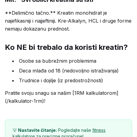
**Delimično tačno.** Kreatin monohidrat je
najefikasniji i najjeftiniji. Kre-Alkalyn, HCL i druge forme
nemaju dokazanu prednost.
Ko NE bi trebalo da koristi kreatin?
Osobe sa bubrežnim problemima
Deca mlađa od 18 (nedovoljno istraživanja)
Trudnice i dojilje (iz predostrožnosti)
Pratite svoju snagu sa našim [1RM kalkulatorom]
(/kalkulator-1rm)!
💡
Nastavite čitanje:
Pogledajte naše
fitness
kalkulatore
za precizne proračune!