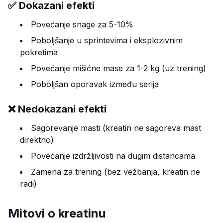
✅ Dokazani efekti
Povećanje snage za 5-10%
Poboljšanje u sprintevima i eksplozivnim
pokretima
Povećanje mišićne mase za 1-2 kg (uz trening)
Poboljšan oporavak između serija
❌ Nedokazani efekti
Sagorevanje masti (kreatin ne sagoreva mast
direktno)
Povećanje izdržljivosti na dugim distancama
Zamena za trening (bez vežbanja, kreatin ne
radi)
Mitovi o kreatinu