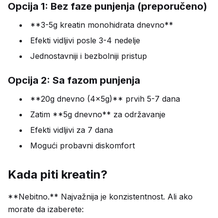
Opcija 1: Bez faze punjenja (preporučeno)
**3-5g kreatin monohidrata dnevno**
Efekti vidljivi posle 3-4 nedelje
Jednostavniji i bezbolniji pristup
Opcija 2: Sa fazom punjenja
**20g dnevno (4x5g)** prvih 5-7 dana
Zatim **5g dnevno** za održavanje
Efekti vidljivi za 7 dana
Mogući probavni diskomfort
Kada piti kreatin?
**Nebitno.** Najvažnija je konzistentnost. Ali ako
morate da izaberete: