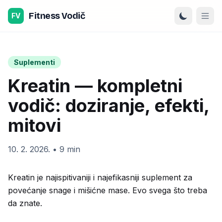
Preskoči na sadržaj
Fitness Vodič
FV
Suplementi
Kreatin — kompletni
vodič: doziranje, efekti,
mitovi
10. 2. 2026.
•
9 min
Kreatin je najispitivaniji i najefikasniji suplement za
povećanje snage i mišićne mase. Evo svega što treba
da znate.